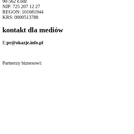
90-562 Łódź
NIP: 725 207 12 27
REGON: 101681944
KRS: 0000513788
kontakt dla mediów
E:
pr@okazje.info.pl
Partnerzy biznesowi: